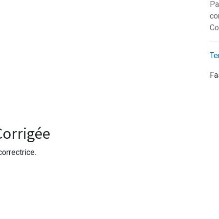
Pa
co
Co
Te
Fa
Corrigée
orrectrice.