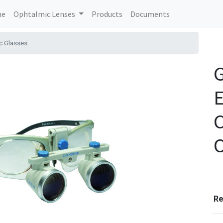
me
Ophtalmic Lenses
Products
Documents
ic Glasses
G
E
C
O
Re