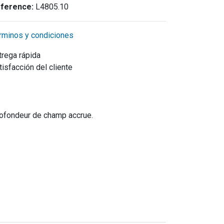
ference:
L4805.10
rminos y condiciones
trega rápida
tisfacción del cliente
profondeur de champ accrue.