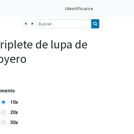
Identificarse
riplete de lupa de
oyero
umento
10x
20x
30x