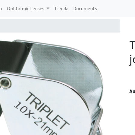
io
Ophtalmic Lenses
Tienda
Documents
T
j
A