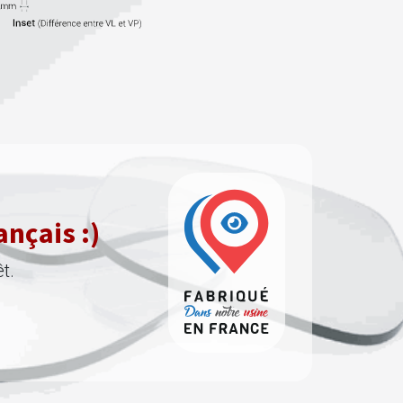
ançais :)
t.