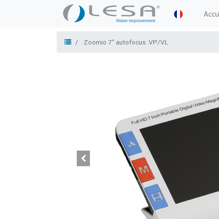
Accu
Zoomio 7" autofocus. VP/VL