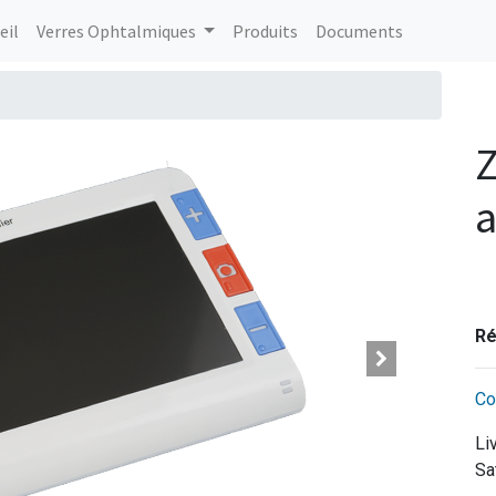
eil
Verres Ophtalmiques
Produits
Documents
a
Ré
Co
Li
Sa