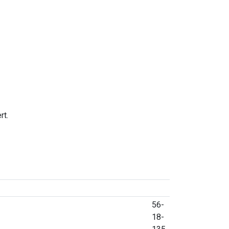
rt.
56-
18-